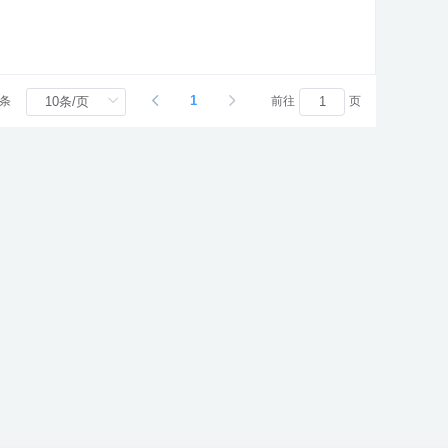
1
 条
前往
页