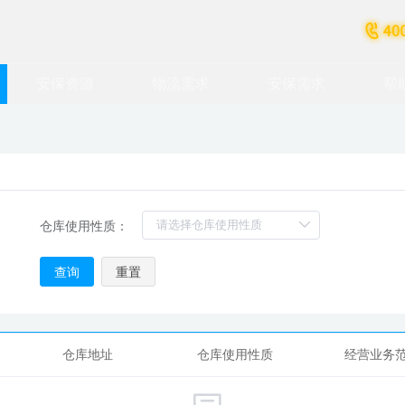
安保资源
物流需求
安保需求
帮
运输询价
安保询价
仓储询价
安保需求
运输需求
仓库使用性质：
物流集采
查询
重置
仓库地址
仓库使用性质
经营业务