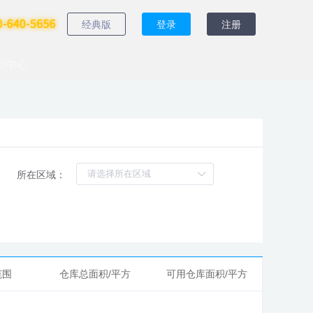
经典版
登录
注册
助中心
所在区域：
范围
仓库总面积/平方
可用仓库面积/平方